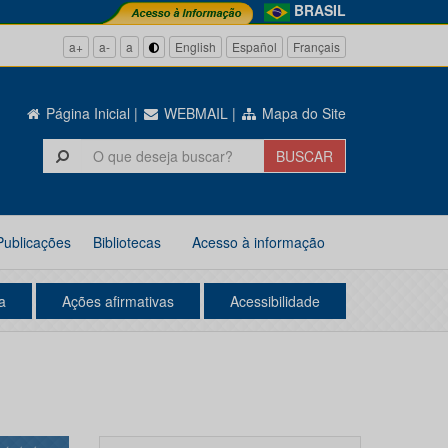
BRASIL
a+
a-
a
English
Español
Français
Página Inicial
|
WEBMAIL
|
Mapa do Site
Publicações
Bibliotecas
Acesso à informação
a
Ações afirmativas
Acessibilidade