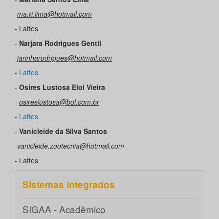
-
ma.ri.lima@hotmail.com
-
Lattes
-
Narjara Rodrigues Gentil
-
jarinharodrigues@hotmail.com
-
Lattes
-
Osires Lustosa Eloi Vieira
-
osireslustosa@bol.com.br
-
Lattes
-
Vanicleide da Silva Santos
-
vanicleide.zootecnia@hotmail.com
-
Lattes
Sistemas integrados
SIGAA - Acadêmico