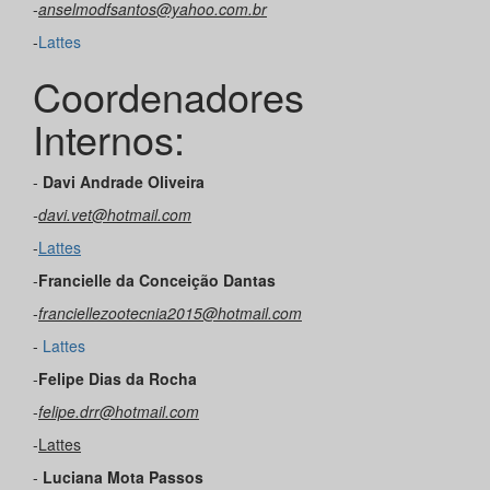
-
anselmodfsantos@yahoo.com.br
-
Lattes
Coordenadores
Internos:
-
Davi Andrade Oliveira
-
davi.vet@hotmail.com
-
Lattes
-
Francielle
da Conceição Dantas
-
franciellezootecnia2015@hotmail.com
-
Lattes
-
Felipe Dias da Rocha
-
felipe.drr@hotmail.com
-
Lattes
-
Luciana Mota Passos