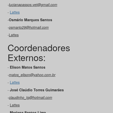
-
lucianapassos.vet@gmail.com
-
Lattes
-
Osmário
Marques Santos
-
osmario29@hotmail.com
-
Lattes
Coordenadores
Externos:
-
Elison Matos Santos
-
matos_elison@yahoo.com.br
-
Lattes
-
José Claúdio Torres Guimarães
-
claudinho_tg@hotmail.com
-
Lattes
-
Mariana Santos Lima