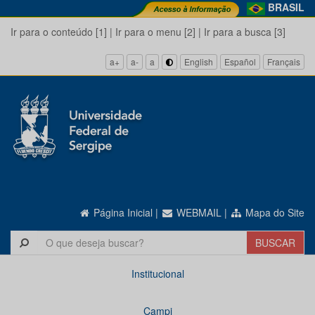
BRASIL
Ir para o conteúdo [1]
|
Ir para o menu [2]
|
Ir para a busca [3]
a+
a-
a
English
Español
Français
Página Inicial
|
WEBMAIL
|
Mapa do Site
Institucional
Campi