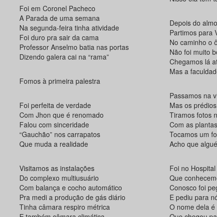
Foi em Coronel Pacheco
A Parada de uma semana
Depois do almo
Na segunda-feira tinha atividade
Partimos para 
Foi duro pra sair da cama
No caminho o 
Professor Anselmo batia nas portas
Não foi muito 
Dizendo galera cai na “rama”
Chegamos lá a
Mas a faculdad
Fomos à primeira palestra
Passamos na vi
Foi perfeita de verdade
Mas os prédios
Com Jhon que é renomado
Tiramos fotos 
Falou com sinceridade
Com as planta
“Gauchão” nos carrapatos
Tocamos um for
Que muda a realidade
Acho que algué
Visitamos as instalações
Foi no Hospital
Do complexo multiusuário
Que conhecemo
Com balança e cocho automático
Conosco foi pe
Pra medi a produção de gás diário
E pediu para n
Tinha câmara respiro métrica
O nome dela é 
E também câmara climática
Que chegou pa