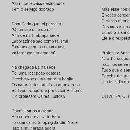
Assim os técnicos estudados
Tem o serviço dobrado
Mas esse nos 
E vocês conco
O nosso querid
Com Déde que foi parceiro
Dos cursos de 
“O famoso olho de rã”
Como o a sang
À tarde na Embrapa sede
Ele é o “expeli
Laboratórios são como talismã
Ficamos com muita saudade
Voltaremos um amanhã
Professor Anse
Não lhe esquec
Isso nos serve
Na chegada La na sede
Tudo que o sen
Foi uma recepção gostosa
Receba um tan
Recebeu-nos uma morena bonita
Um feliz dia do
Os caras todos admiram aquela rosa
Só ficou tranqüilo o professor Anlsemo
E o professor Osires Lustosa
OLIVEIRA, G. F
Depois fomos à cidade
Pra conhecer Juiz de Fora
Passamos no Shoping Jardim Norte
Isso a mulherada adora