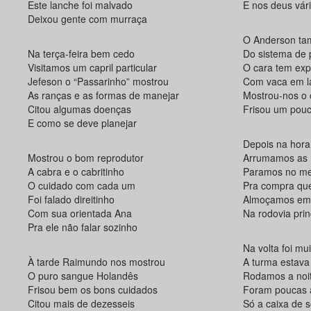
Este lanche foi malvado
E nos deus vár
Deixou gente com murraça
O Anderson ta
Na terça-feira bem cedo
Do sistema de
Visitamos um capril particular
O cara tem exp
Jefeson o “Passarinho” mostrou
Com vaca em l
As ranças e as formas de manejar
Mostrou-nos o
Citou algumas doenças
Frisou um pouc
E como se deve planejar
Depois na hora
Mostrou o bom reprodutor
Arrumamos as m
A cabra e o cabritinho
Paramos no me
O cuidado com cada um
Pra compra que
Foi falado direitinho
Almoçamos em
Com sua orientada Ana
Na rodovia prin
Pra ele não falar sozinho
Na volta foi mu
À tarde Raimundo nos mostrou
A turma estava
O puro sangue Holandês
Rodamos a noit
Frisou bem os bons cuidados
Foram poucas 
Citou mais de dezesseis
Só a caixa de 