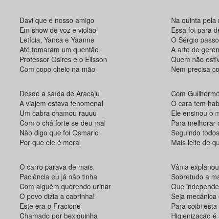
Davi que é nosso amigo
Na quinta pela
Em show de voz e violão
Essa foi para d
Letícia, Yanca e Yaanne
O Sérgio passo
Até tomaram um quentão
A arte de geren
Professor Osires e o Elisson
Quem não estiv
Com copo cheio na mão
Nem precisa c
Desde a saída de Aracaju
Com Guilherme 
A viajem estava fenomenal
O cara tem hab
Um cabra chamou rauuu
Ele ensinou o 
Com o chá forte se deu mal
Para melhorar 
Não digo que foi Osmario
Seguindo todos
Por que ele é moral
Mais leite de q
O carro parava de mais
Vânia explanou
Paciência eu já não tinha
Sobretudo a ma
Com alguém querendo urinar
Que independe
O povo dizia a cabrinha!
Seja mecânica
Este era o Fracione
Para coibi est
Chamado por bexiguinha
Higienização é 