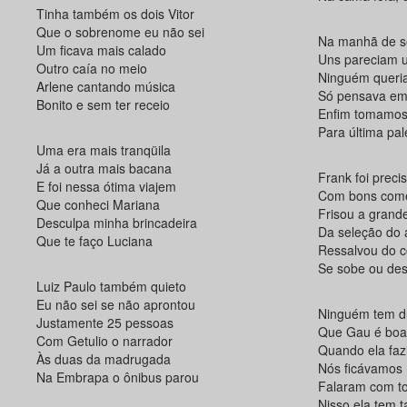
Tinha também os dois Vitor
Que o sobrenome eu não sei
Na manhã de se
Um ficava mais calado
Uns pareciam 
Outro caía no meio
Ninguém queria
Arlene cantando música
Só pensava em
Bonito e sem ter receio
Enfim tomamos
Para última pale
Uma era mais tranqüila
Já a outra mais bacana
Frank foi prec
E foi nessa ótima viajem
Com bons come
Que conheci Mariana
Frisou a grand
Desculpa minha brincadeira
Da seleção do 
Que te faço Luciana
Ressalvou do 
Se sobe ou des
Luiz Paulo também quieto
Eu não sei se não aprontou
Ninguém tem d
Justamente 25 pessoas
Que Gau é boa
Com Getulio o narrador
Quando ela faz
Às duas da madrugada
Nós ficávamos 
Na Embrapa o ônibus parou
Falaram com to
Nisso ela tem t