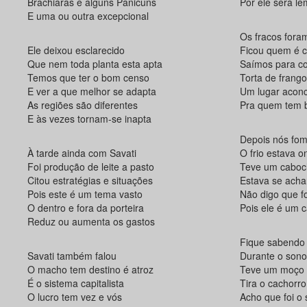
Brachiaras e alguns Panicuns
Por ele será l
E uma ou outra excepcional
Os fracos fora
Ele deixou esclarecido
Ficou quem é 
Que nem toda planta esta apta
Saímos para c
Temos que ter o bom censo
Torta de frango
E ver a que melhor se adapta
Um lugar acon
As regiões são diferentes
Pra quem tem b
E às vezes tornam-se inapta
Depois nós fo
À tarde ainda com Savati
O frio estava o
Foi produção de leite a pasto
Teve um cabocl
Citou estratégias e situações
Estava se acha
Pois este é um tema vasto
Não digo que f
O dentro e fora da porteira
Pois ele é um c
Reduz ou aumenta os gastos
Fique sabendo 
Savati também falou
Durante o sono
O macho tem destino é atroz
Teve um moço
É o sistema capitalista
Tira o cachorr
O lucro tem vez e vós
Acho que foi o