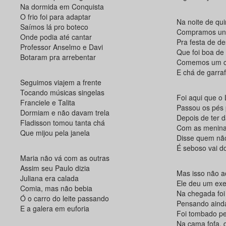
Na dormida em Conquista
O frio foi para adaptar
Na noite de qui
Saímos lá pro boteco
Compramos uns
Onde podia até cantar
Pra festa de d
Professor Anselmo e Davi
Que foi boa de
Botaram pra arrebentar
Comemos um c
E chá de garra
Seguimos viajem a frente
Tocando músicas singelas
Foi aqui que o 
Franciele e Talita
Passou os pés
Dormiam e não davam trela
Depois de ter 
Fladisson tomou tanta chá
Com as menina
Que mijou pela janela
Disse quem nã
É seboso vai d
Maria não vá com as outras
Assim seu Paulo dizia
Mas isso não a
Juliana era calada
Ele deu um ex
Comia, mas não bebia
Na chegada foi
Ó o carro do leite passando
Pensando ainda
E a galera em euforia
Foi tombado pe
Na cama fofa, 