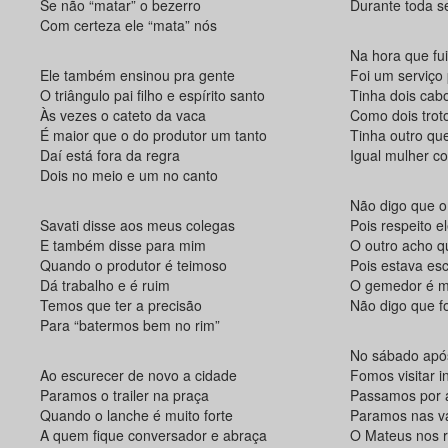
Se não “matar” o bezerro
Durante toda 
Com certeza ele “mata” nós
Na hora que fui
Ele também ensinou pra gente
Foi um serviço
O triângulo pai filho e espírito santo
Tinha dois cab
Às vezes o cateto da vaca
Como dois trot
É maior que o do produtor um tanto
Tinha outro qu
Daí está fora da regra
Igual mulher 
Dois no meio e um no canto
Não digo que o
Savati disse aos meus colegas
Pois respeito e
E também disse para mim
O outro acho q
Quando o produtor é teimoso
Pois estava esc
Dá trabalho e é ruim
O gemedor é m
Temos que ter a precisão
Não digo que fo
Para “batermos bem no rim”
No sábado após
Ao escurecer de novo a cidade
Fomos visitar i
Paramos o trailer na praça
Passamos por a
Quando o lanche é muito forte
Paramos nas v
A quem fique conversador e abraça
O Mateus nos 