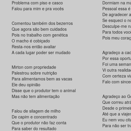
Problema com piso e casco
Dormiam na m
Falou para mim e pra vocês
Pessoal essa é
De agradecer a
Se esqueci o 
Comentou também dos bezerros
Desculpe-me nã
Que agora são bem cuidados
Para todos voc
Pois no trabalho com genética
Pois meu cora
O macho é cobiçado
Resta-nos então avaliar
A cada lugar poder ser mudado
Agradeço a ca
Por essa oport
Foi uma seman
Mirton com propriedade
Vi outra realid
Palestrou sobre nutrição
Com certeza vi
Para alimentamos bem as vacas
Falo com since
Ele deu opinião
Disse que o produtor tem o animal
Mas não tem alimentação
Agradeço ao G
Que correu atrá
Desde o prime
Falou de silagem de milho
Até que a viaj
De capim e concentrado
Eu nem vou ci
Que o produtor não faz conta
Para não ser tr
Para saber do resultado