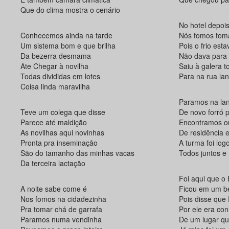
Que do clima mostra o cenário
No hotel depoi
Conhecemos ainda na tarde
Nós fomos tom
Um sistema bom e que brilha
Pois o frio est
Da bezerra desmama
Não dava para
Ate Chegar à novilha
Saiu à galera t
Todas divididas em lotes
Para na rua la
Coisa linda maravilha
Paramos na la
Teve um colega que disse
De novo forró 
Parece até maldição
Encontramos ou
As novilhas aqui novinhas
De residência 
Pronta pra inseminação
A turma foi lo
São do tamanho das minhas vacas
Todos juntos e
Da terceira lactação
Foi aqui que o 
A noite sabe come é
Ficou em um b
Nos fomos na cidadezinha
Pois disse que
Pra tomar chá de garrafa
Por ele era co
Paramos numa vendinha
De um lugar q