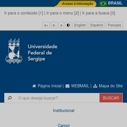
BRASIL
Ir para o conteúdo [1]
|
Ir para o menu [2]
|
Ir para a busca [3]
a+
a-
a
English
Español
Français
Página Inicial
|
WEBMAIL
|
Mapa do Site
Institucional
Campi