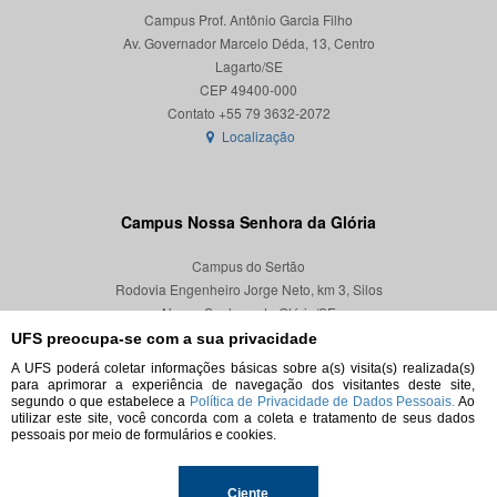
Campus Prof. Antônio Garcia Filho
Av. Governador Marcelo Déda, 13, Centro
Lagarto/SE
CEP 49400-000
Localização
Campus Nossa Senhora da Glória
Campus do Sertão
Rodovia Engenheiro Jorge Neto, km 3, Silos
Nossa Senhora da Glória/SE
CEP 49680-000
UFS preocupa-se com a sua privacidade
A UFS poderá coletar informações básicas sobre a(s) visita(s) realizada(s)
Localização
para aprimorar a experiência de navegação dos visitantes deste site,
segundo o que estabelece a
Política de Privacidade de Dados Pessoais.
Ao
utilizar este site, você concorda com a coleta e tratamento de seus dados
pessoais por meio de formulários e cookies.
© 2026. Todos os direitos reservados.
Ciente