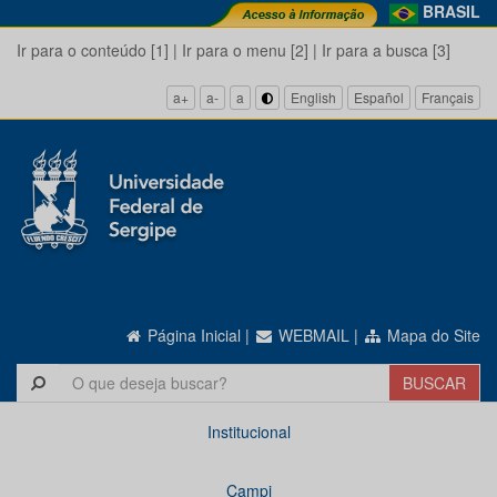
BRASIL
Ir para o conteúdo [1]
|
Ir para o menu [2]
|
Ir para a busca [3]
a+
a-
a
English
Español
Français
Página Inicial
|
WEBMAIL
|
Mapa do Site
Institucional
Campi